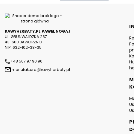
L
I
KAWYHERBATY.PL PAWEŁ NOGAJ
UL. GRUNWALDZKA 237
R
43-600 JAWORZNO
Po
NIP: 632-102-38-35
pr
Ko
+48 507 97 90 90
Hu
he
manufaktura@kawyherbaty.pl
M
K
M
Us
Us
P
D