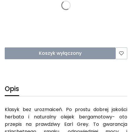
*
Waga
50g
100g
(+8,90 zł)
250g
(+35,60 zł)
Koszyk wyłączony
Opis
Klasyk bez urozmaiceń. Po prostu dobrej jakości
herbata i naturalny olejek bergamotowy- oto
przepis na prawdziwy Earl Grey. To gwarancja
szlachetnego smaku, odpowiedniej mocy i