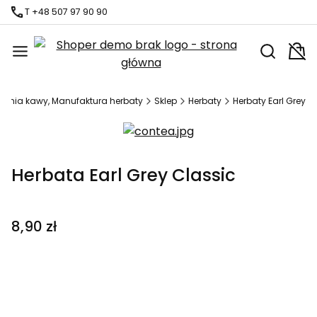
T +48 507 97 90 90
Otwórz wy
Kosz
larnia kawy, Manufaktura herbaty
Sklep
Herbaty
Herbaty Earl Grey
Herbata Earl Grey Classic
Cena
8,90 zł
Wybierz wariant produktu:
Poszczególne warianty mogą różnić się ceną