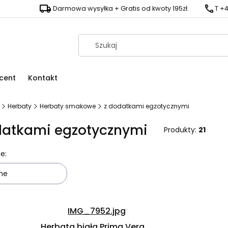
Darmowa wysyłka + Gratis od kwoty 195zł.
T +4
cent
Kontakt
Herbaty
Herbaty smakowe
z dodatkami egzotycznymi
datkami egzotycznymi
Produkty:
21
 produktów
e:
ne
Herbata biała Prima Vera