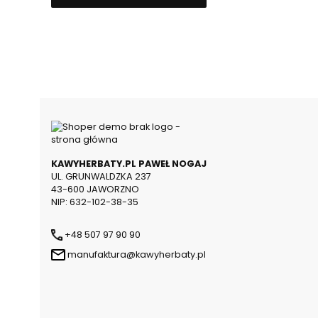
KAWYHERBATY.PL PAWEŁ NOGAJ
UL. GRUNWALDZKA 237
43-600 JAWORZNO
NIP: 632-102-38-35
+48 507 97 90 90
manufaktura@kawyherbaty.pl