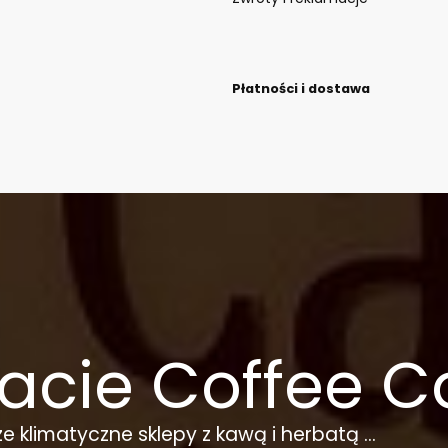
Płatności i dostawa
acie Coffee C
e klimatyczne sklepy z kawą i herbatą ...