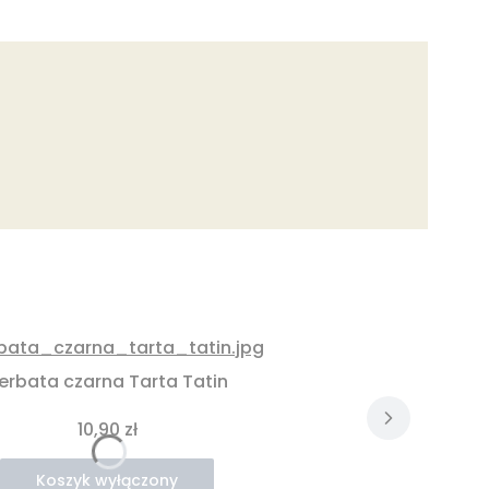
erbata czarna Tarta Tatin
Cena
10,90 zł
Koszyk wyłączony