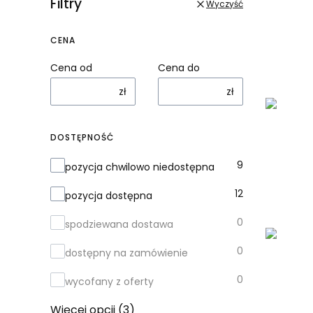
Filtry
Wyczyść
CENA
Cena od
Cena do
zł
zł
DOSTĘPNOŚĆ
Dostępność
9
pozycja chwilowo niedostępna
12
pozycja dostępna
0
spodziewana dostawa
0
dostępny na zamówienie
0
wycofany z oferty
Więcej opcji (3)